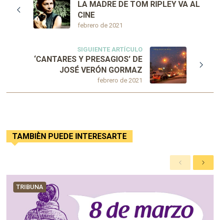
LA MADRE DE TOM RIPLEY VA AL
CINE
febrero de 2021
SIGUIENTE ARTÍCULO
‘CANTARES Y PRESAGIOS’ DE
JOSÉ VERÓN GORMAZ
febrero de 2021
TAMBIÈN PUEDE INTERESARTE
A
S
n
i
t
g
TRIBUNA
e
u
r
i
i
e
o
n