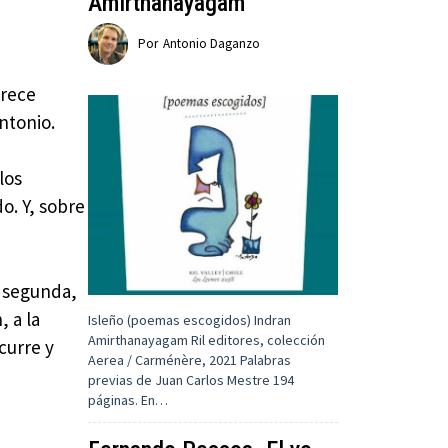
Amirthanayagam
Por
Antonio Daganzo
arece
Antonio.
los
o. Y, sobre
a segunda,
, a la
Isleño (poemas escogidos) Indran
Amirthanayagam Ril editores, colección
curre y
Aerea / Carménère, 2021 Palabras
previas de Juan Carlos Mestre 194
páginas. En…