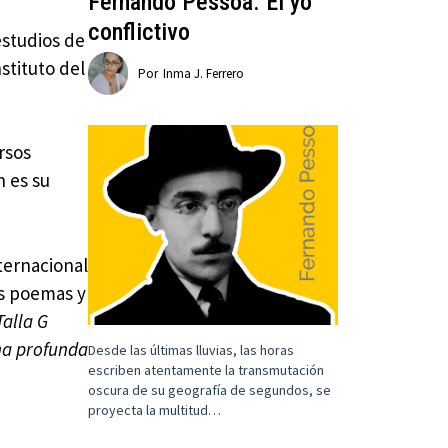
Fernando Pessoa. El yo
conflictivo
estudios de
stituto del
Por
Inma J. Ferrero
rsos
n es su
ternacional
us poemas y
Talla G
na profunda
Desde las últimas lluvias, las horas
escriben atentamente la transmutación
oscura de su geografía de segundos, se
proyecta la multitud…