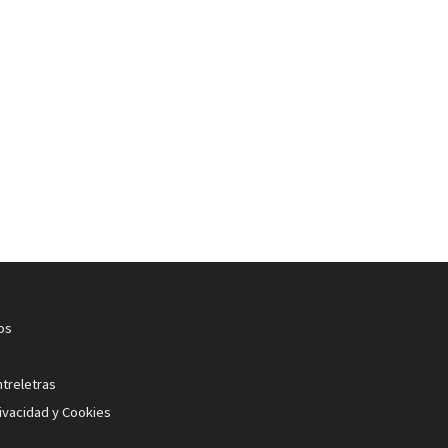
os
ntreletras
rivacidad y Cookies