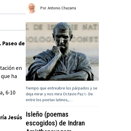
Por
Antonio Chazarra
. Paseo de
ntación en
z
que ha
Tiempo que entreabre los párpados y se
a, 6-10
deja mirar y nos mira Octavio Paz I.- De
entre los poetas latinos,…
Isleño (poemas
ría Jesús
escogidos) de Indran