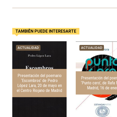
TAMBIÈN PUEDE INTERESARTE
ACTUALIDAD
ACTUALIDAD
Presentación del poemario
Presentación del poe
‘Escombros’ de Pedro
‘Punto cero’, de Rafa 
López Lara, 20 de mayo en
Madrid, 16 de ene
el Centro Riojano de Madrid