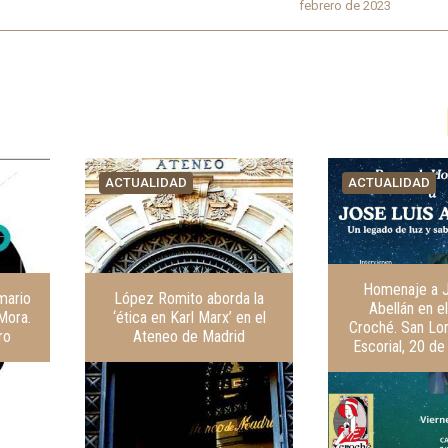
febrero de 2023
ACTUALIDAD
ACTUALIDAD
Homenaje a J
mario
López Romito aborda la
Abellán en el
Mora.
‘ética en Karl Marx’ en el
Croché. San Lo
ro
Ateneo de Madrid
Escorial, 20 d