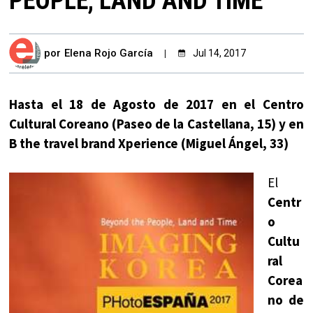
PEOPLE, LAND AND TIME’
por
Elena Rojo García
Jul 14, 2017
Hasta el 18 de Agosto de 2017 en el Centro
Cultural Coreano (Paseo de la Castellana, 15) y en
B the travel brand Xperience (Miguel Ángel, 33)
El
Centr
o
Cultu
ral
Corea
no de