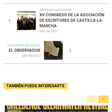
ARTÍCULO ANTERIOR
XV CONGRESO DE LA ASOCIACIÓN
DE ESCRITORES DE CASTILLA-LA
MANCHA
julio de 2017
SIGUIENTE ARTÍCULO
EL OBSERVADOR
julio de 2017
TAMBIÈN PUEDE INTERESARTE
A
S
n
i
t
g
MÚSICA