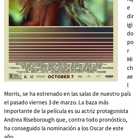
e
dir
igi
do
po
r
Mi
ch
ae
l
Morris, se ha estrenado en las salas de nuestro país
el pasado viernes 3 de marzo. La baza más
importante de la película es su actriz protagonista
Andrea Riseborough que, contra todo pronóstico,
ha conseguido la nominación a los Oscar de este
año.