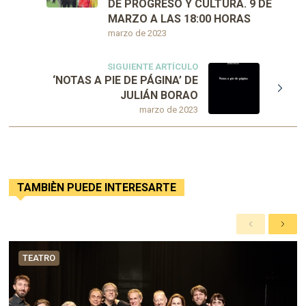
DE PROGRESO Y CULTURA. 9 DE
MARZO A LAS 18:00 HORAS
marzo de 2023
SIGUIENTE ARTÍCULO
‘NOTAS A PIE DE PÁGINA’ DE
JULIÁN BORAO
marzo de 2023
TAMBIÈN PUEDE INTERESARTE
A
S
n
i
t
g
TEATRO
e
u
r
i
i
e
o
n