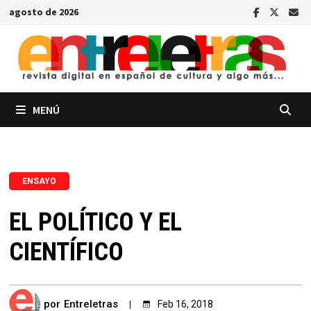
Saltar
agosto de 2026
al
contenido
MENÚ
ENSAYO
EL POLÍTICO Y EL
CIENTÍFICO
por
Entreletras
Feb 16, 2018