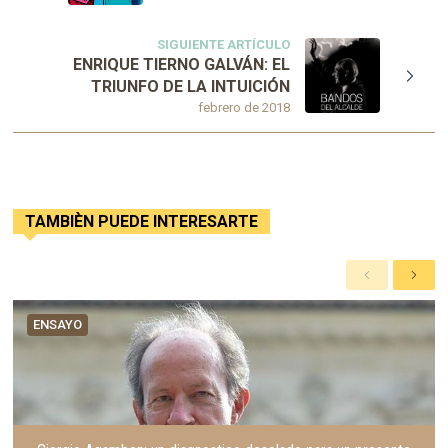
SIGUIENTE ARTÍCULO
ENRIQUE TIERNO GALVÁN: EL
TRIUNFO DE LA INTUICIÓN
febrero de 2018
TAMBIÈN PUEDE INTERESARTE
A
S
n
i
t
g
ENSAYO
e
u
r
i
i
e
o
n
r
t
e