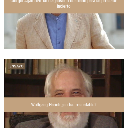
Giorgio Agamben: un diagnostico desolado para un presente
incierto
ENSAYO
Wolfgang Harich ¿no fue rescatable?