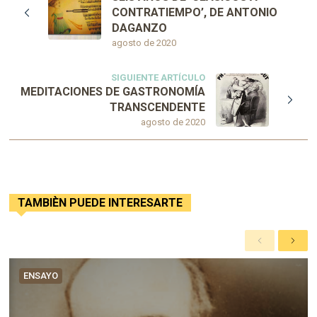
CONTRATIEMPO’, DE ANTONIO
DAGANZO
agosto de 2020
SIGUIENTE ARTÍCULO
MEDITACIONES DE GASTRONOMÍA
TRANSCENDENTE
agosto de 2020
TAMBIÈN PUEDE INTERESARTE
A
S
n
i
t
g
ENSAYO
e
u
r
i
i
e