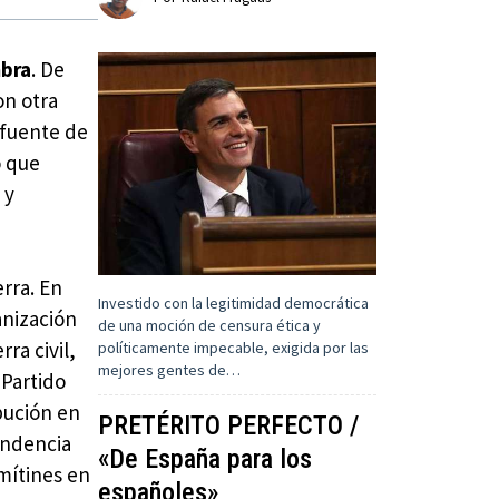
mbra
. De
on otra
 fuente de
o que
 y
erra. En
Investido con la legitimidad democrática
anización
de una moción de censura ética y
ra civil,
políticamente impecable, exigida por las
mejores gentes de…
 Partido
bución en
PRETÉRITO PERFECTO /
pondencia
«De España para los
mítines en
españoles»