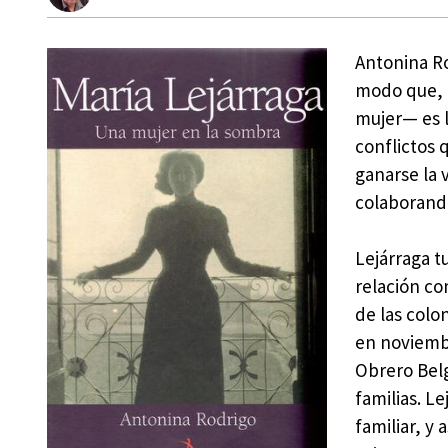
Antonina Ro
modo que, l
mujer— es l
conflictos 
ganarse la 
colaborand
Lejárraga tu
relación co
de las colo
en noviembr
Obrero Belg
familias. L
familiar, y