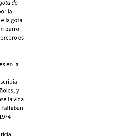
 gota de
or la
de la gota
un perro
tercero es
es en la
scribía
ñoles, y
se la vida
e faltaban
1974.
ricia