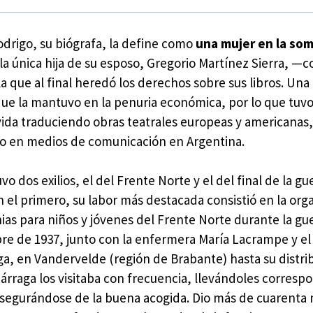
drigo, su biógrafa, la define como
una mujer en la so
a única hija de su esposo, Gregorio Martínez Sierra, —c
a que al final heredó los derechos sobre sus libros. Una
que la mantuvo en la penuria económica, por lo que tuv
vida traduciendo obras teatrales europeas y americanas,
o en medios de comunicación en Argentina.
vo dos exilios, el del Frente Norte y el del final de la gu
n el primero, su labor más destacada consistió en la org
nias para niños y jóvenes del Frente Norte durante la guer
e de 1937, junto con la enfermera María Lacrampe y el
a, en Vandervelde (región de Brabante) hasta su distri
ejárraga los visitaba con frecuencia, llevándoles corres
 asegurándose de la buena acogida. Dio más de cuarenta 