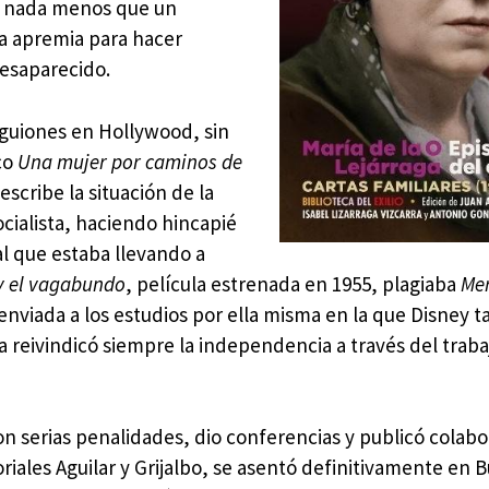
van nada menos que un
a apremia para hacer
desaparecido.
 guiones en Hollywood, sin
co
Una mujer por caminos de
scribe la situación de la
cialista, haciendo hincapié
al que estaba llevando a
y el vagabundo
, película estrenada en 1955, plagiaba
Mer
 enviada a los estudios por ella misma en la que Disney t
a reivindicó siempre la independencia a través del traba
con serias penalidades, dio conferencias y publicó colab
riales Aguilar y Grijalbo, se asentó definitivamente en 