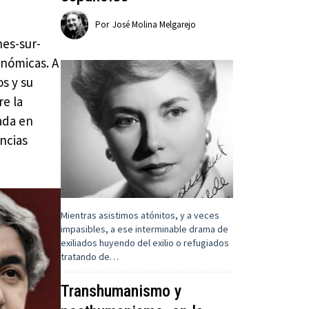
Por
José Molina Melgarejo
nes-sur-
onómicas. A
os y su
re la
rada en
encias
Mientras asistimos atónitos, y a veces
impasibles, a ese interminable drama de
exiliados huyendo del exilio o refugiados
tratando de…
Transhumanismo y