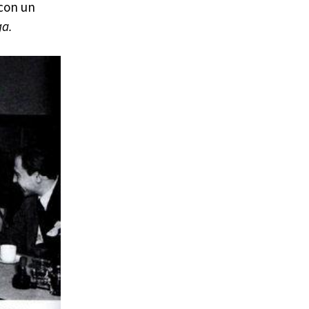
 con un
ga.