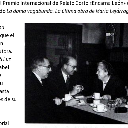
el Premio Internacional de Relato Corto «Encarna León»
ado
La dama vagabunda. La última obra de María Lejárra
na
 que el
an
utora.
có
Luz
sabel
e
su
asta
es de su
rial