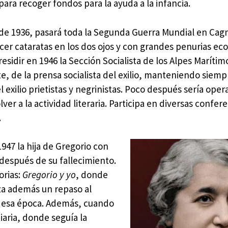
para recoger fondos para la ayuda a la infancia.
 de 1936, pasará toda la Segunda Guerra Mundial en Cag
cer cataratas en los dos ojos y con grandes penurias ec
esidir en 1946 la Sección Socialista de los Alpes Marítim
, de la prensa socialista del exilio, manteniendo siemp
el exilio prietistas y negrinistas. Poco después sería ope
lver a la actividad literaria. Participa en diversas confer
.
947 la hija de Gregorio con
 después de su fallecimiento.
orias:
Gregorio y yo
, donde
iza además un repaso al
en esa época. Además, cuando
iaria, donde seguía la