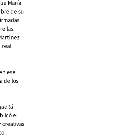
que María
mbre de su
firmadas
re las
Martínez
 real
 en ese
a de los
que tú
blicó el
y creativas
co