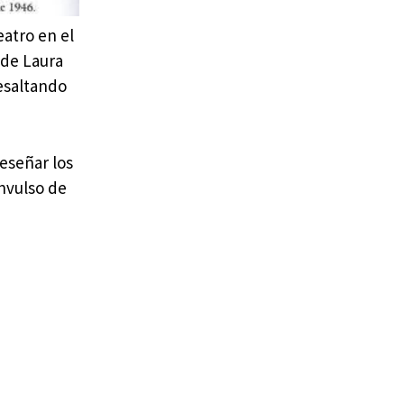
eatro en el
 de Laura
resaltando
reseñar los
onvulso de