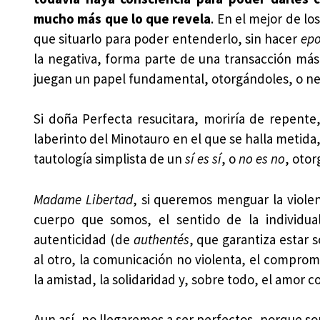
mucho más que lo que revela
. En el mejor de lo
que situarlo para poder entenderlo, sin hacer
ep
la negativa, forma parte de una transacción más
juegan un papel fundamental, otorgándoles, o neg
Si doña Perfecta resucitara, moriría de repente
laberinto del Minotauro en el que se halla metida
tautología simplista de un
sí es sí
, o
no es no
, otor
Madame Libertad
, si queremos menguar la violen
cuerpo que somos, el sentido de la individualid
autenticidad (de
authentés
, que garantiza estar s
al otro, la comunicación no violenta, el compromis
la amistad, la solidaridad y, sobre todo, el amor 
Aun así, no llegaremos a ser perfectos, porque