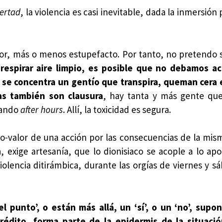
ertad
, la violencia es casi inevitable, dada la inmersión 
dor, más o menos estupefacto. Por tanto, no pretendo
respirar aire limpio, es posible que no debamos ac
 se concentra un gentío que transpira, queman cera 
as también son clausura
, hay tanta y más gente que
chando
after hours
. Allí, la toxicidad es segura.
o-valor de una acción por las consecuencias de la mism
, exige artesanía, que lo dionisiaco se acople a lo apo
violencia ditirámbica, durante las orgías de viernes y s
l punto’, o están más allá, un ‘sí’, o un ‘no’, sup
rédito, forma parte de la epidermis de la situació