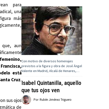
rean para
adical, una
 figura más
ógicamente,
s que, aun
áficamente
 femenino,
Con motivo de diversos homenajes
Francisca,
previstos a la figura y obra de José Ángel
Valente en Madrid, Alcalá de Henares,…
odelo está
Santa Cruz
.
Isabel Quintanilla, aquello
que tus ojos ven
ron sus ojos
Por
Rubén Jiménez Triguero
ogmática de