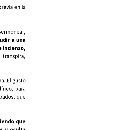
previa en la
 sermonear,
udir a una
e incienso,
 transpira,
a. El gusto
líneo, para
ábados, que
oniendo que
n y oculta