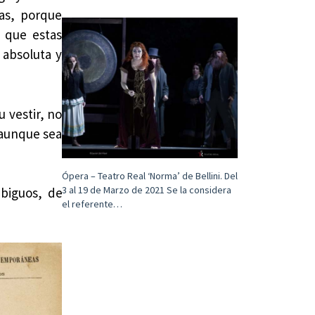
as, porque
o que estas
 absoluta y
u vestir, no
 aunque sea
Ópera – Teatro Real ‘Norma’ de Bellini. Del
3 al 19 de Marzo de 2021 Se la considera
biguos, de
el referente…