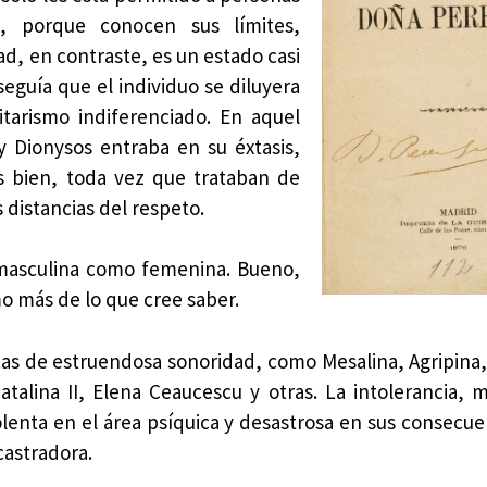
, porque conocen sus límites,
ad, en contraste, es un estado casi
seguía que el individuo se diluyera
itarismo indiferenciado. En aquel
y Dionysos entraba en su éxtasis,
s bien, toda vez que trataban de
 distancias del respeto.
 masculina como femenina. Bueno,
mo más de lo que cree saber.
tas de estruendosa sonoridad, como Mesalina, Agripina, 
talina II, Elena Ceaucescu y otras. La intolerancia, m
enta en el área psíquica y desastrosa en sus consecuen
castradora.