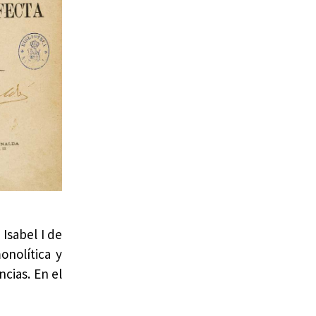
Isabel I de
onolítica y
cias. En el