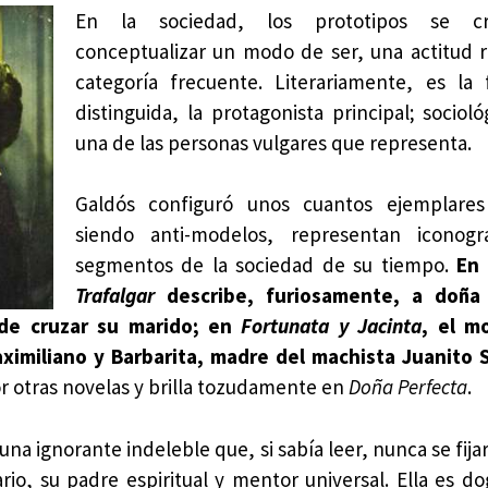
En la sociedad, los prototipos se c
conceptualizar un modo de ser, una actitud r
categoría frecuente. Literariamente, es la
distinguida, la protagonista principal; sociol
una de las personas vulgares que representa.
Galdós configuró unos cuantos ejemplare
siendo anti-modelos, representan iconogr
segmentos de la sociedad de su tiempo.
En
Trafalgar
describe, furiosamente, a doña 
 de cruzar su marido; en
Fortunata y Jacinta
, el m
ximiliano y Barbarita, madre del machista Juanito 
or otras novelas y brilla tozudamente en
Doña Perfecta
.
una ignorante indeleble que, si sabía leer, nunca se fija
rio, su padre espiritual y mentor universal. Ella es d