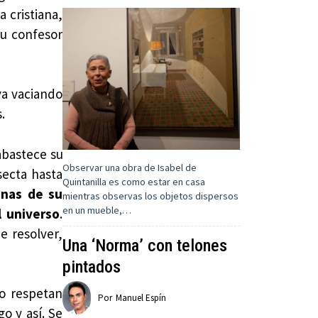
a cristiana,
 su confesor
va vaciando
.
abastece su
Observar una obra de Isabel de
secta hasta
Quintanilla es como estar en casa
inas de su
mientras observas los objetos dispersos
en un mueble,…
l universo
.
e resolver,
Una ‘Norma’ con telones
pintados
no respetan
Por
Manuel Espín
o y así. Se