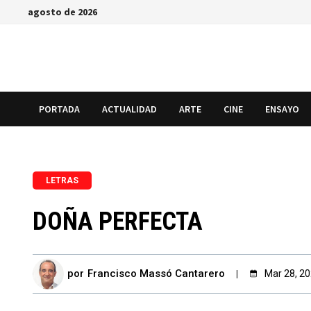
Saltar
agosto de 2026
al
contenido
PORTADA
ACTUALIDAD
ARTE
CINE
ENSAYO
LETRAS
DOÑA PERFECTA
por
Francisco Massó Cantarero
Mar 28, 2