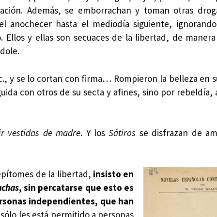
milación. Además, se emborrachan y toman otras drog
el anochecer hasta el mediodía siguiente, ignorand
. Ellos y ellas son secuaces de la libertad, de manera
ndole.
etc., y se lo cortan con firma… Rompieron la belleza en s
uida con otros de su secta y afines, sino por rebeldía,
ir vestidas de madre
. Y los
Sátiros
se disfrazan de am
epítomes de la libertad,
insisto en
achas
, sin percatarse que esto es
personas independientes, que han
o sólo les está permitido a personas