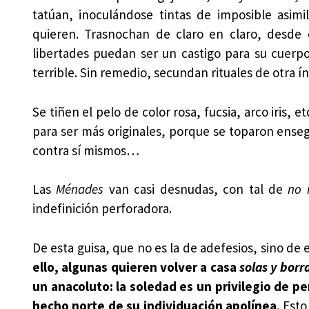
tatúan, inoculándose tintas de imposible asi
quieren. Trasnochan de claro en claro, desde 
libertades puedan ser un castigo para su cuerpo
terrible. Sin remedio, secundan rituales de otra í
Se tiñen el pelo de color rosa, fucsia, arco iris, 
para ser más originales, porque se toparon enseg
contra sí mismos…
Las
Ménades
van casi desnudas, con tal de
no 
indefinición perforadora.
De esta guisa, que no es la de adefesios, sino de 
ello, algunas quieren volver a casa
solas y borr
un anacoluto: la soledad es un privilegio de 
hecho norte de su individuación apolínea
. Est