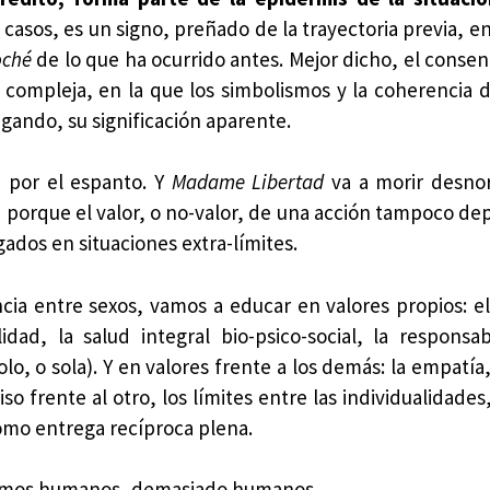
s casos, es un signo, preñado de la trayectoria previa, e
oché
de lo que ha ocurrido antes. Mejor dicho, el consen
 compleja, en la que los simbolismos y la coherencia d
ando, su significación aparente.
, por el espanto. Y
Madame Libertad
va a morir desnor
, porque el valor, o no-valor, de una acción tampoco de
gados en situaciones extra-límites.
cia entre sexos, vamos a educar en valores propios: el
ad, la salud integral bio-psico-social, la responsab
olo, o sola). Y en valores frente a los demás: la empatía
o frente al otro, los límites entre las individualidades,
como entrega recíproca plena.
 somos humanos, demasiado humanos.