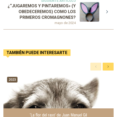
SIGUIENTE ARTÍCULO
¿“JUGAREMOS Y PINTAREMOS» (Y
OBEDECEREMOS) COMO LOS
PRIMEROS CROMAGNONES?
mayo de 2024
TAMBIÈN PUEDE INTERESARTE
A
S
n
i
t
g
2023
e
u
r
i
i
e
o
n
r
t
e
‘La flor del rayo’ de Juan Manuel Gil