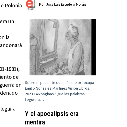
de Polonia
Por
José Luis Escudero Moráis
 era un
on la
abandonará
01-1981),
miento de
Sobre el paciente que más me preocupa
 guerra en
Emilio González Martínez Visión Libros,
ordenado
2023 ‎146 páginas “Que las palabras
lleguen a…
legar a
Y el apocalipsis era
mentira