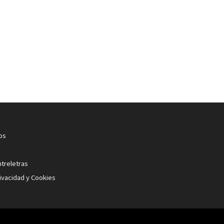
os
ntreletras
rivacidad y Cookies