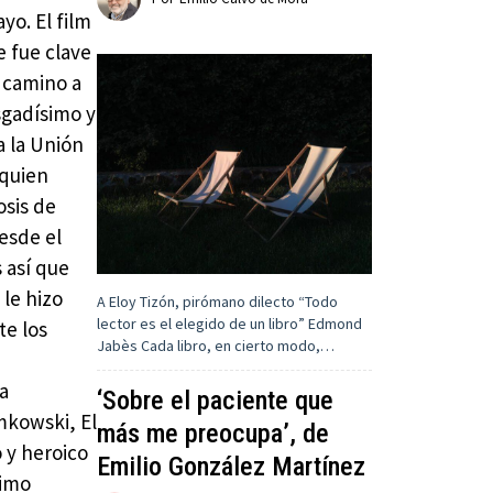
yo. El film
e fue clave
l camino a
sgadísimo y
a la Unión
 quien
osis de
esde el
s así que
 le hizo
A Eloy Tizón, pirómano dilecto “Todo
lector es el elegido de un libro” Edmond
te los
Jabès Cada libro, en cierto modo,…
na
‘Sobre el paciente que
mkowski, El
más me preocupa’, de
 y heroico
Emilio González Martínez
simo