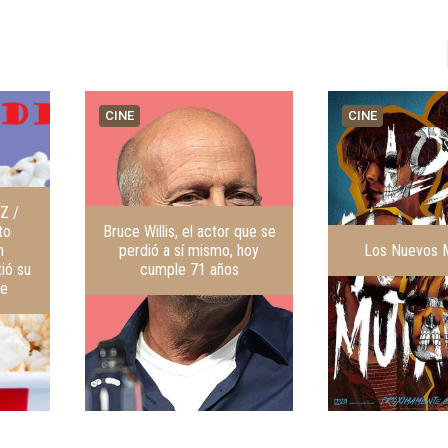
CINE
CINE
Z /
to
Bruce Willis, el actor que se
n
perdió a sí mismo, hoy
Los Nuevos 
tió su
cumple 71 años
 fe