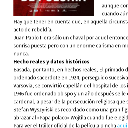
aunque con 
cuando aún 
Hay que tener en cuenta que, en aquella circunsta
acto de rebeldía.
Juan Pablo II era sólo un chaval por aquel entonc
sonrisa puesta pero con un enorme carisma en med
nunca.
Hecho reales y datos históricos
Basada, por tanto, en hechos reales, El primado d
ordenado sacerdote en 1924, perseguido sucesivam
Varsovia, se convirtió capellán del hospital de los
1946 fue ordenado obispo y un año después se le 
cardenal, a pesar de la persecución religiosa que s
Stefan Wyszyński es recordado como una gran figura
abrazar al «Papa polaco» Wojtila cuando fue elegid
Para ver el tráiler oficial de la película pincha
aquí