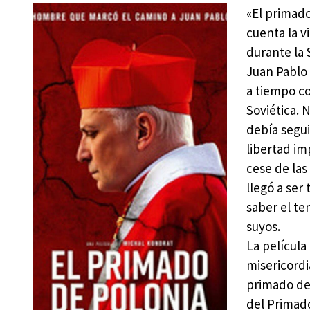
«El primado
cuenta la v
durante la 
Juan Pablo 
a tiempo c
Soviética. 
debía segui
libertad im
cese de las
llegó a ser
saber el te
suyos.
La película
misericord
primado de 
del Primado