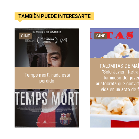
TAMBIÈN PUEDE INTERESARTE
CINE
CINE
PALOMITAS DE MAÍ
‘Solo Javier’: Retra
‘Temps mort’: nada está
luminoso del jove
perdido
aristócrata que convir
vida en un acto de