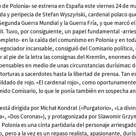
 de Polonia» se estrena en España este viernes 24 de ma
ida y peripecia de Stefan Wyszyński, cardenal polaco qu
Segunda Guerra Mundial y la Guerra Fría, y que marcó e
II. Tuvo, por consiguiente, un papel fundamental -arrie
ompleto- en la caída del comunismo en Polonia y en tod
Negociador incansable, consiguió del Comisario político,
r al pie de la letra las consignas del Kremlin, enormes d
pensables en medio de unas circunstancias durísimas: d
 torturas a sacerdotes hasta la libertad de prensa. Tan e
 tildado de rojo. «El cardenal rojo», como oportunamente
mido Comisario, lo que le ponía también en sospecha an
 está dirigida por Michał Kondrat («Purgatorio», «La divi
ia», «Dos Coronas»), y protagonizada por Slawomir Grzy
Polonia es una cinta partidaria del personaje arriesgado
, pero a la vez es un repaso realista, apasionante, durí