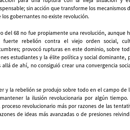
acción para una ruptura con la vieja situación y e
ispensable; sin acción que transforme los mecanismos 
e los gobernantes no existe revolución.
o del 68 no fue propiamente una revolución, aunque 
 fuerte rebelión contra el viejo orden social, cul
tumbres; provocó rupturas en este dominio, sobre tod
enes estudiantes y la élite política y social dominante,
 allá de ahí, no consiguió crear una convergencia social
y la rebelión se produjo sobre todo en el campo de la
antener la ilusión revolucionaria por algún tiempo.
proceso revolucionario más por razones de las tentati
razones de ideas más avanzadas o de presiones reivindi