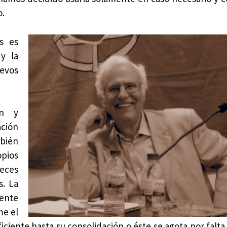
o.
es es
 y la
uevos
ón y
ación
mbién
opios
veces
s. La
mente
me el
ciente hasta su consolidación o éste se agota por falta