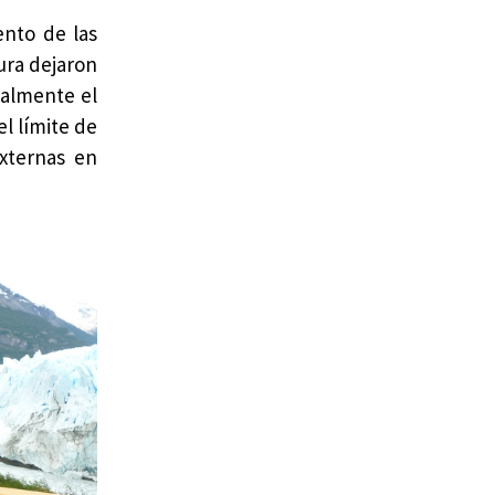
ento de las
ura dejaron
ialmente el
l límite de
externas en