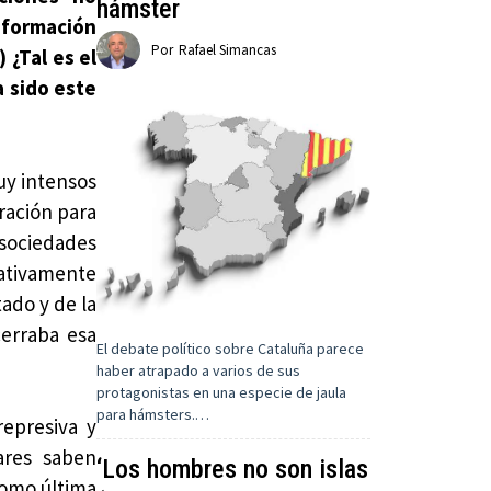
hámster
nsformación
Por
Rafael Simancas
 ¿Tal es el
a sido este
uy intensos
ración para
sociedades
lativamente
ado y de la
cerraba esa
El debate político sobre Cataluña parece
haber atrapado a varios de sus
protagonistas en una especie de jaula
para hámsters.…
represiva y
tares saben
‘Los hombres no son islas
como última