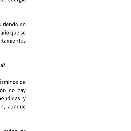
uiriendo en
ario que se
entamientos
ea?
términos de
ción no hay
hendidas y
ón, aunque