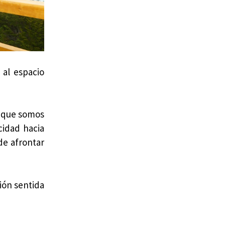
 al espacio
o que somos
cidad hacia
de afrontar
ión sentida