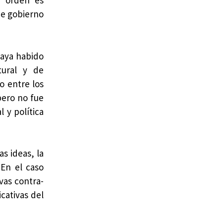
l orden es
de gobierno
haya habido
tural y de
o entre los
 pero no fue
 y política
s ideas, la
 En el caso
vas contra-
cativas del