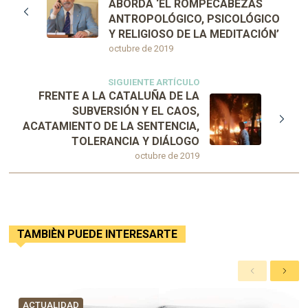
ABORDA ‘EL ROMPECABEZAS
ANTROPOLÓGICO, PSICOLÓGICO
Y RELIGIOSO DE LA MEDITACIÓN’
octubre de 2019
SIGUIENTE ARTÍCULO
FRENTE A LA CATALUÑA DE LA
SUBVERSIÓN Y EL CAOS,
ACATAMIENTO DE LA SENTENCIA,
TOLERANCIA Y DIÁLOGO
octubre de 2019
TAMBIÈN PUEDE INTERESARTE
A
S
n
i
t
g
ACTUALIDAD