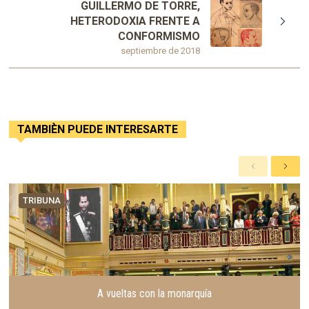
GUILLERMO DE TORRE,
HETERODOXIA FRENTE A
CONFORMISMO
septiembre de 2018
TAMBIÈN PUEDE INTERESARTE
A
S
n
i
t
g
TRIBUNA
e
u
r
i
i
e
o
n
r
t
e
A vueltas con la monarquía